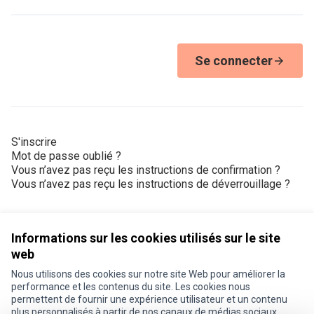
Se connecter
S'inscrire
Mot de passe oublié ?
Vous n’avez pas reçu les instructions de confirmation ?
Vous n’avez pas reçu les instructions de déverrouillage ?
Informations sur les cookies utilisés sur le site
web
Nous utilisons des cookies sur notre site Web pour améliorer la
Conditions d'utilisation
performance et les contenus du site. Les cookies nous
Paramètres des cookies
permettent de fournir une expérience utilisateur et un contenu
Je participe ! sur X
Je participe ! sur Facebook
Je participe ! sur Instagram
plus personnalisés à partir de nos canaux de médias sociaux.