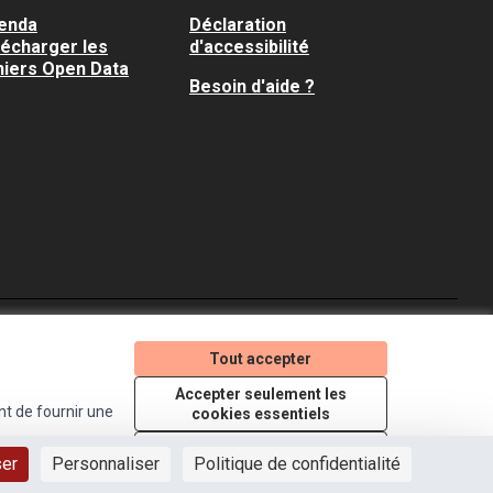
enda
Déclaration
lécharger les
d'accessibilité
hiers Open Data
Besoin d'aide ?
Je participe ! sur X
Je participe ! sur Faceboo
Je participe ! sur In
Tout accepter
(Lien externe)
(Lien externe)
(Lien externe)
Accepter seulement les
nt de fournir une
cookies essentiels
Licence Creative Comm
(Lien externe)
Paramètres
ser
Personnaliser
Politique de confidentialité