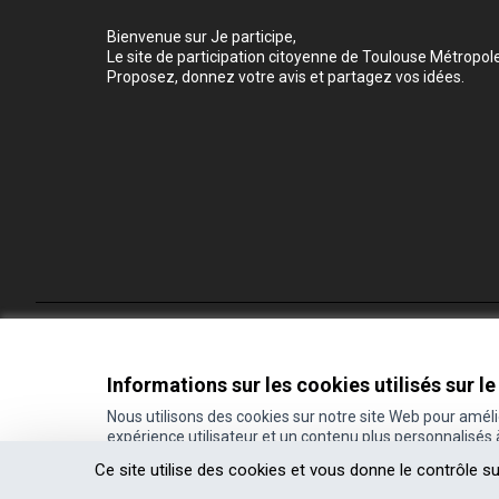
Bienvenue sur Je participe,
Le site de participation citoyenne de Toulouse Métropole
Proposez, donnez votre avis et partagez vos idées.
Conditions d'utilisation
Paramètres des cookies
Informations sur les cookies utilisés sur le
Nous utilisons des cookies sur notre site Web pour amél
expérience utilisateur et un contenu plus personnalisés
(Lien externe)
Site réalisé grâce au
logiciel libre Decidim
.
Ce site utilise des cookies et vous donne le contrôle s
(Lien externe)