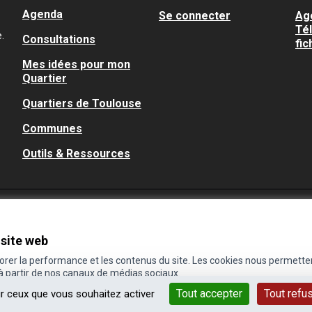
Agenda
Se connecter
Ag
Té
.
Consultations
fic
Mes idées pour mon
Quartier
Quartiers de Toulouse
Communes
Outils & Ressources
 site web
iorer la performance et les contenus du site. Les cookies nous permette
 à partir de nos canaux de médias sociaux.
Tout accepter
Tout refu
ur ceux que vous souhaitez activer