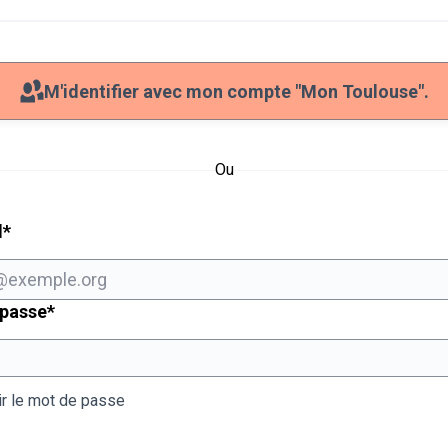
M'identifier avec mon compte "Mon Toulouse".
Ou
Champ obligatoire
l
*
Champ obligatoire
 passe
*
ir le mot de passe