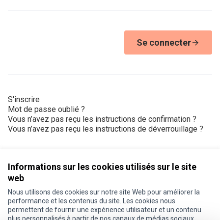
Se connecter
S'inscrire
Mot de passe oublié ?
Vous n’avez pas reçu les instructions de confirmation ?
Vous n’avez pas reçu les instructions de déverrouillage ?
Informations sur les cookies utilisés sur le site
web
Nous utilisons des cookies sur notre site Web pour améliorer la
Conditions d'utilisation
performance et les contenus du site. Les cookies nous
Paramètres des cookies
permettent de fournir une expérience utilisateur et un contenu
Je participe ! sur X
Je participe ! sur Facebook
Je participe ! sur Instagram
plus personnalisés à partir de nos canaux de médias sociaux.