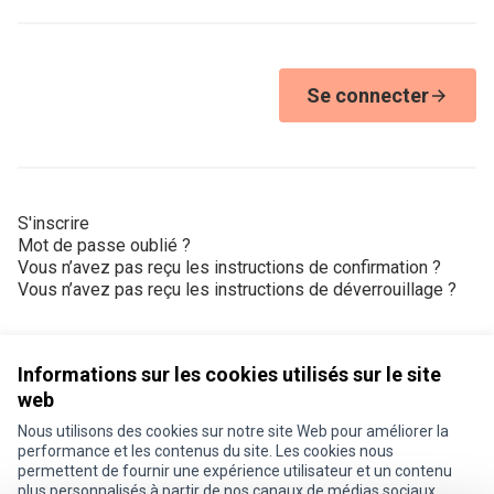
Se connecter
S'inscrire
Mot de passe oublié ?
Vous n’avez pas reçu les instructions de confirmation ?
Vous n’avez pas reçu les instructions de déverrouillage ?
Informations sur les cookies utilisés sur le site
web
Nous utilisons des cookies sur notre site Web pour améliorer la
Conditions d'utilisation
performance et les contenus du site. Les cookies nous
Paramètres des cookies
permettent de fournir une expérience utilisateur et un contenu
Je participe ! sur X
Je participe ! sur Facebook
Je participe ! sur Instagram
plus personnalisés à partir de nos canaux de médias sociaux.