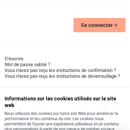
Se connecter
S'inscrire
Mot de passe oublié ?
Vous n’avez pas reçu les instructions de confirmation ?
Vous n’avez pas reçu les instructions de déverrouillage ?
Informations sur les cookies utilisés sur le site
web
Nous utilisons des cookies sur notre site Web pour améliorer la
Conditions d'utilisation
performance et les contenus du site. Les cookies nous
Paramètres des cookies
permettent de fournir une expérience utilisateur et un contenu
Je participe ! sur X
Je participe ! sur Facebook
Je participe ! sur Instagram
plus personnalisés à partir de nos canaux de médias sociaux.