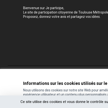
Bienvenue sur Je participe,
Le site de participation citoyenne de Toulouse Métropole
Proposez, donnez votre avis et partagez vos idées.
Conditions d'utilisation
Paramètres des cookies
Informations sur les cookies utilisés sur le
Nous utilisons des cookies sur notre site Web pour amél
expérience utilisateur et un contenu plus personnalisés
(Lien externe)
Site réalisé grâce au
logiciel libre Decidim
.
Ce site utilise des cookies et vous donne le contrôle s
(Lien externe)