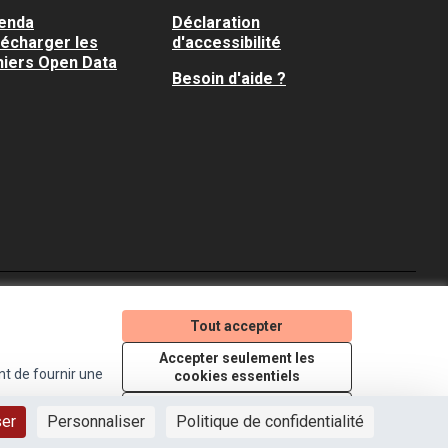
enda
Déclaration
lécharger les
d'accessibilité
hiers Open Data
Besoin d'aide ?
Je participe ! sur X
Je participe ! sur Faceboo
Je participe ! sur In
Tout accepter
(Lien externe)
(Lien externe)
(Lien externe)
Accepter seulement les
nt de fournir une
cookies essentiels
Licence Creative Comm
(Lien externe)
Paramètres
ser
Personnaliser
Politique de confidentialité