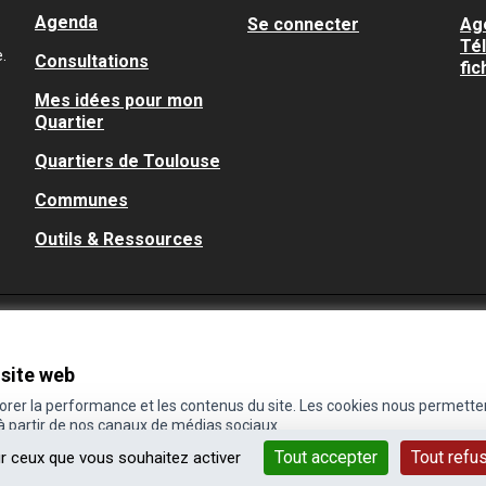
Agenda
Se connecter
Ag
Té
.
Consultations
fic
Mes idées pour mon
Quartier
Quartiers de Toulouse
Communes
Outils & Ressources
 site web
iorer la performance et les contenus du site. Les cookies nous permette
 à partir de nos canaux de médias sociaux.
Tout accepter
Tout refu
ur ceux que vous souhaitez activer