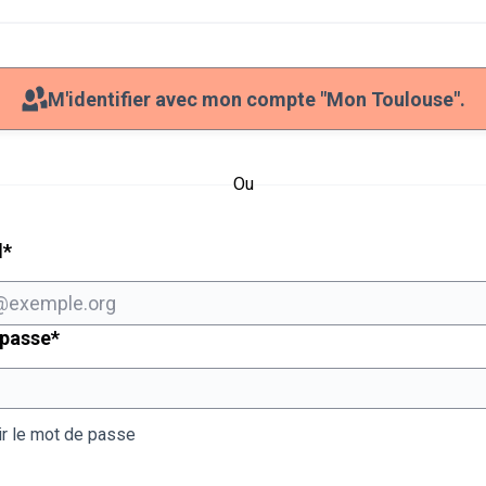
M'identifier avec mon compte "Mon Toulouse".
Ou
Champ obligatoire
l
*
Champ obligatoire
 passe
*
ir le mot de passe