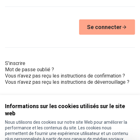
Se connecter
S'inscrire
Mot de passe oublié ?
Vous n’avez pas reçu les instructions de confirmation ?
Vous n’avez pas reçu les instructions de déverrouillage ?
Informations sur les cookies utilisés sur le site
web
Nous utilisons des cookies sur notre site Web pour améliorer la
Conditions d'utilisation
performance et les contenus du site. Les cookies nous
Paramètres des cookies
permettent de fournir une expérience utilisateur et un contenu
Je participe ! sur X
Je participe ! sur Facebook
Je participe ! sur Instagram
plus personnalisés à partir de nos canaux de médias sociaux.