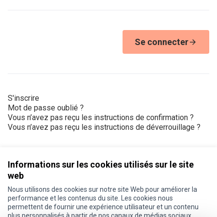
Se connecter
S'inscrire
Mot de passe oublié ?
Vous n’avez pas reçu les instructions de confirmation ?
Vous n’avez pas reçu les instructions de déverrouillage ?
Informations sur les cookies utilisés sur le site
web
Nous utilisons des cookies sur notre site Web pour améliorer la
Conditions d'utilisation
performance et les contenus du site. Les cookies nous
Paramètres des cookies
permettent de fournir une expérience utilisateur et un contenu
Je participe ! sur X
Je participe ! sur Facebook
Je participe ! sur Instagram
plus personnalisés à partir de nos canaux de médias sociaux.