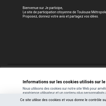
Bienvenue sur Je participe,
Le site de participation citoyenne de Toulouse Métropole
Proposez, donnez votre avis et partagez vos idées.
Conditions d'utilisation
Paramètres des cookies
Informations sur les cookies utilisés sur le
Nous utilisons des cookies sur notre site Web pour amél
expérience utilisateur et un contenu plus personnalisés
(Lien externe)
Site réalisé grâce au
logiciel libre Decidim
.
Ce site utilise des cookies et vous donne le contrôle s
(Lien externe)