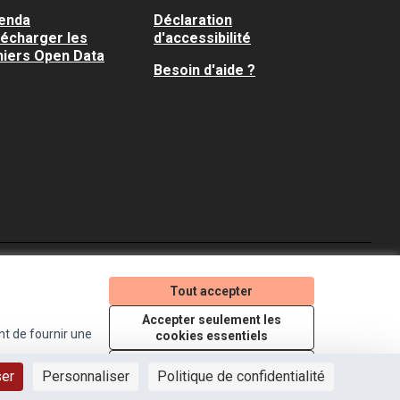
enda
Déclaration
lécharger les
d'accessibilité
hiers Open Data
Besoin d'aide ?
Je participe ! sur X
Je participe ! sur Faceboo
Je participe ! sur In
Tout accepter
(Lien externe)
(Lien externe)
(Lien externe)
Accepter seulement les
nt de fournir une
cookies essentiels
Licence Creative Comm
(Lien externe)
Paramètres
ser
Personnaliser
Politique de confidentialité