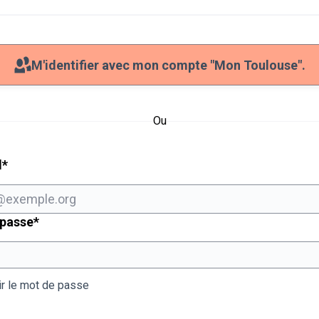
M'identifier avec mon compte "Mon Toulouse".
Ou
Champ obligatoire
l
*
Champ obligatoire
 passe
*
ir le mot de passe