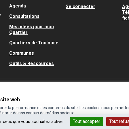
Agenda
Se connecter
Ag
Té
.
Consultations
fic
Mes idées pour mon
Quartier
Quartiers de Toulouse
Communes
Outils & Ressources
 site web
iorer la performance et les contenus du site. Les cookies nous permette
 à partir de nos canaux de médias sociaux.
Tout accepter
Tout refu
ur ceux que vous souhaitez activer