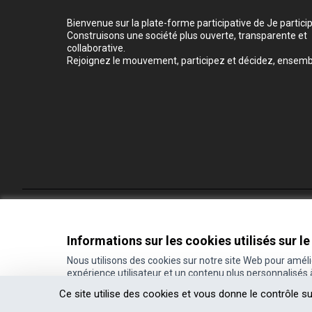
Bienvenue sur la plate-forme participative de Je participe
Construisons une société plus ouverte, transparente et
collaborative.
Rejoignez le mouvement, participez et décidez, ensemb
Conditions d'utilisation
Paramètres des cookies
Informations sur les cookies utilisés sur le
Nous utilisons des cookies sur notre site Web pour amél
expérience utilisateur et un contenu plus personnalisés
(Lien externe)
Site réalisé grâce au
logiciel libre Decidim
.
Ce site utilise des cookies et vous donne le contrôle s
(Lien externe)