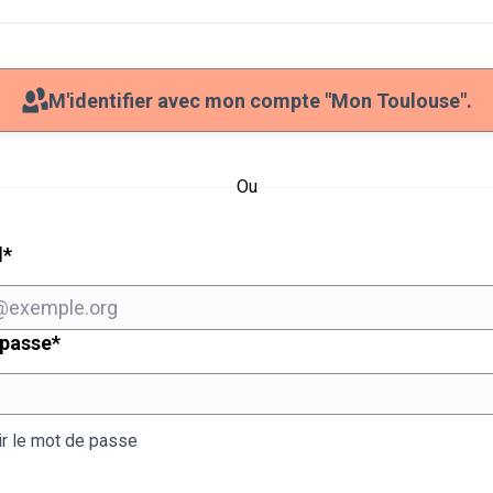
M'identifier avec mon compte "Mon Toulouse".
Ou
Champ obligatoire
l
*
Champ obligatoire
 passe
*
ir le mot de passe