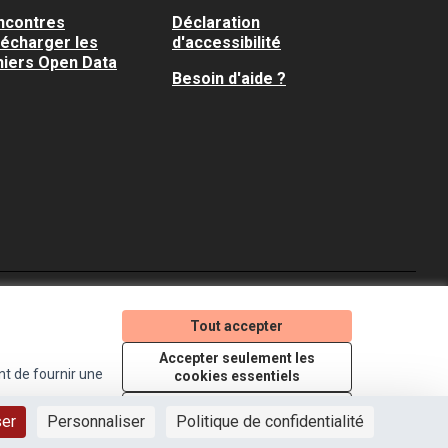
ncontres
Déclaration
lécharger les
d'accessibilité
hiers Open Data
Besoin d'aide ?
Je participe ! sur X
Je participe ! sur Faceboo
Je participe ! sur In
Tout accepter
(Lien externe)
(Lien externe)
(Lien externe)
Accepter seulement les
nt de fournir une
cookies essentiels
Licence Creative Comm
(Lien externe)
Paramètres
ser
Personnaliser
Politique de confidentialité