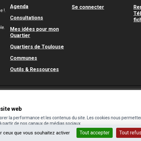
Agenda
Se connecter
Re
 !.
Té
Consultations
fic
le.
Mes idées pour mon
Quartier
Quartiers de Toulouse
Communes
Outils & Ressources
 site web
iorer la performance et les contenus du site. Les cookies nous permette
 à partir de nos canaux de médias sociaux.
Tout accepter
Tout refu
ur ceux que vous souhaitez activer