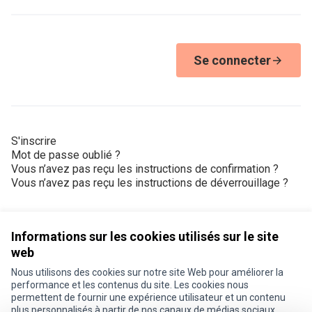
Se connecter
S'inscrire
Mot de passe oublié ?
Vous n’avez pas reçu les instructions de confirmation ?
Vous n’avez pas reçu les instructions de déverrouillage ?
Informations sur les cookies utilisés sur le site
web
Nous utilisons des cookies sur notre site Web pour améliorer la
Conditions d'utilisation
performance et les contenus du site. Les cookies nous
Paramètres des cookies
permettent de fournir une expérience utilisateur et un contenu
Je participe ! sur X
Je participe ! sur Facebook
Je participe ! sur Instagram
plus personnalisés à partir de nos canaux de médias sociaux.