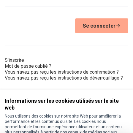
Se connecter
S'inscrire
Mot de passe oublié ?
Vous n’avez pas reçu les instructions de confirmation ?
Vous n’avez pas reçu les instructions de déverrouillage ?
Informations sur les cookies utilisés sur le site
web
Nous utilisons des cookies sur notre site Web pour améliorer la
Conditions d'utilisation
performance et les contenus du site. Les cookies nous
Paramètres des cookies
permettent de fournir une expérience utilisateur et un contenu
Je participe ! sur X
Je participe ! sur Facebook
Je participe ! sur Instagram
plus personnalisés à partir de nos canaux de médias sociaux.