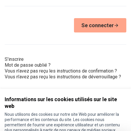
Se connecter
S'inscrire
Mot de passe oublié ?
Vous n’avez pas reçu les instructions de confirmation ?
Vous n’avez pas reçu les instructions de déverrouillage ?
Informations sur les cookies utilisés sur le site
web
Nous utilisons des cookies sur notre site Web pour améliorer la
Conditions d'utilisation
performance et les contenus du site. Les cookies nous
Paramètres des cookies
permettent de fournir une expérience utilisateur et un contenu
Je participe ! sur X
Je participe ! sur Facebook
Je participe ! sur Instagram
plus personnalisés à partir de nos canaux de médias sociaux.