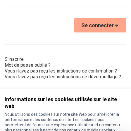
Se connecter
S'inscrire
Mot de passe oublié ?
Vous n’avez pas reçu les instructions de confirmation ?
Vous n’avez pas reçu les instructions de déverrouillage ?
Informations sur les cookies utilisés sur le site
web
Nous utilisons des cookies sur notre site Web pour améliorer la
Conditions d'utilisation
performance et les contenus du site. Les cookies nous
Paramètres des cookies
permettent de fournir une expérience utilisateur et un contenu
Je participe ! sur X
Je participe ! sur Facebook
Je participe ! sur Instagram
plus personnalisés à partir de nos canaux de médias sociaux.