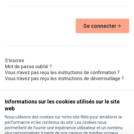
Se connecter
S'inscrire
Mot de passe oublié ?
Vous n’avez pas reçu les instructions de confirmation ?
Vous n’avez pas reçu les instructions de déverrouillage ?
Informations sur les cookies utilisés sur le site
web
Nous utilisons des cookies sur notre site Web pour améliorer la
Conditions d'utilisation
performance et les contenus du site. Les cookies nous
Paramètres des cookies
permettent de fournir une expérience utilisateur et un contenu
Je participe ! sur X
Je participe ! sur Facebook
Je participe ! sur Instagram
plus personnalisés à partir de nos canaux de médias sociaux.