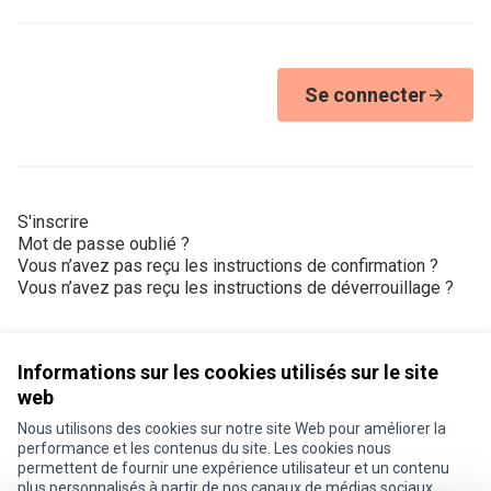
Se connecter
S'inscrire
Mot de passe oublié ?
Vous n’avez pas reçu les instructions de confirmation ?
Vous n’avez pas reçu les instructions de déverrouillage ?
Informations sur les cookies utilisés sur le site
web
Nous utilisons des cookies sur notre site Web pour améliorer la
Conditions d'utilisation
performance et les contenus du site. Les cookies nous
Paramètres des cookies
permettent de fournir une expérience utilisateur et un contenu
Je participe ! sur X
Je participe ! sur Facebook
Je participe ! sur Instagram
plus personnalisés à partir de nos canaux de médias sociaux.