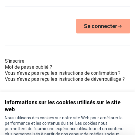
Se connecter
S'inscrire
Mot de passe oublié ?
Vous n’avez pas reçu les instructions de confirmation ?
Vous n’avez pas reçu les instructions de déverrouillage ?
Informations sur les cookies utilisés sur le site
web
Nous utilisons des cookies sur notre site Web pour améliorer la
Conditions d'utilisation
performance et les contenus du site. Les cookies nous
Paramètres des cookies
permettent de fournir une expérience utilisateur et un contenu
Je participe ! sur X
Je participe ! sur Facebook
Je participe ! sur Instagram
plus personnalisés à partir de nos canaux de médias sociaux.