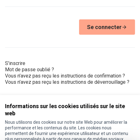
Se connecter
S'inscrire
Mot de passe oublié ?
Vous n’avez pas reçu les instructions de confirmation ?
Vous n’avez pas reçu les instructions de déverrouillage ?
Informations sur les cookies utilisés sur le site
web
Nous utilisons des cookies sur notre site Web pour améliorer la
Conditions d'utilisation
performance et les contenus du site. Les cookies nous
Paramètres des cookies
permettent de fournir une expérience utilisateur et un contenu
Je participe ! sur X
Je participe ! sur Facebook
Je participe ! sur Instagram
plus personnalisés à partir de nos canaux de médias sociaux.