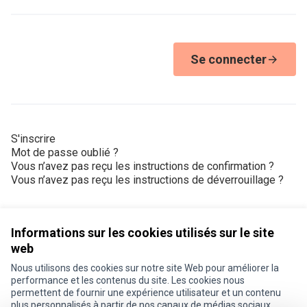
Se connecter
S'inscrire
Mot de passe oublié ?
Vous n’avez pas reçu les instructions de confirmation ?
Vous n’avez pas reçu les instructions de déverrouillage ?
Informations sur les cookies utilisés sur le site
web
Nous utilisons des cookies sur notre site Web pour améliorer la
Conditions d'utilisation
performance et les contenus du site. Les cookies nous
Paramètres des cookies
permettent de fournir une expérience utilisateur et un contenu
Je participe ! sur X
Je participe ! sur Facebook
Je participe ! sur Instagram
plus personnalisés à partir de nos canaux de médias sociaux.