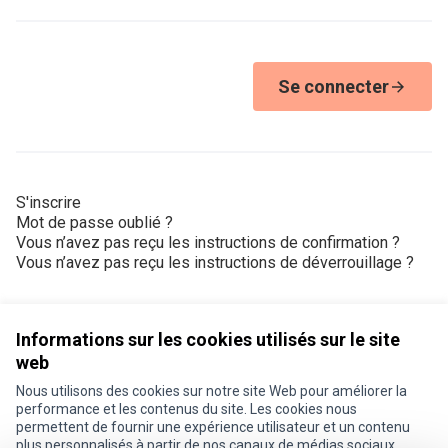
Se connecter
S'inscrire
Mot de passe oublié ?
Vous n’avez pas reçu les instructions de confirmation ?
Vous n’avez pas reçu les instructions de déverrouillage ?
Informations sur les cookies utilisés sur le site
web
Nous utilisons des cookies sur notre site Web pour améliorer la
Conditions d'utilisation
performance et les contenus du site. Les cookies nous
Paramètres des cookies
permettent de fournir une expérience utilisateur et un contenu
Je participe ! sur X
Je participe ! sur Facebook
Je participe ! sur Instagram
plus personnalisés à partir de nos canaux de médias sociaux.