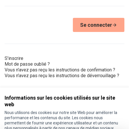
Se connecter
S'inscrire
Mot de passe oublié ?
Vous n’avez pas reçu les instructions de confirmation ?
Vous n’avez pas reçu les instructions de déverrouillage ?
Informations sur les cookies utilisés sur le site
web
Nous utilisons des cookies sur notre site Web pour améliorer la
Conditions d'utilisation
performance et les contenus du site. Les cookies nous
Paramètres des cookies
permettent de fournir une expérience utilisateur et un contenu
Je participe ! sur X
Je participe ! sur Facebook
Je participe ! sur Instagram
plus personnalisés à partir de nos canaux de médias sociaux.