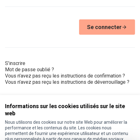
Se connecter
S'inscrire
Mot de passe oublié ?
Vous n’avez pas reçu les instructions de confirmation ?
Vous n’avez pas reçu les instructions de déverrouillage ?
Informations sur les cookies utilisés sur le site
web
Nous utilisons des cookies sur notre site Web pour améliorer la
Conditions d'utilisation
performance et les contenus du site. Les cookies nous
Paramètres des cookies
permettent de fournir une expérience utilisateur et un contenu
Je participe ! sur X
Je participe ! sur Facebook
Je participe ! sur Instagram
plus personnalisés à partir de nos canaux de médias sociaux.