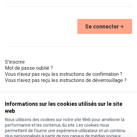
Se connecter
S'inscrire
Mot de passe oublié ?
Vous n’avez pas reçu les instructions de confirmation ?
Vous n’avez pas reçu les instructions de déverrouillage ?
Informations sur les cookies utilisés sur le site
web
Nous utilisons des cookies sur notre site Web pour améliorer la
Conditions d'utilisation
performance et les contenus du site. Les cookies nous
Paramètres des cookies
permettent de fournir une expérience utilisateur et un contenu
Je participe ! sur X
Je participe ! sur Facebook
Je participe ! sur Instagram
plus personnalisés à partir de nos canaux de médias sociaux.