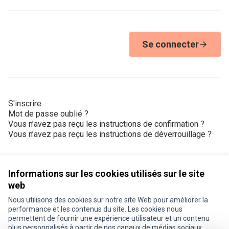
Se connecter
S'inscrire
Mot de passe oublié ?
Vous n’avez pas reçu les instructions de confirmation ?
Vous n’avez pas reçu les instructions de déverrouillage ?
Informations sur les cookies utilisés sur le site
web
Nous utilisons des cookies sur notre site Web pour améliorer la
Conditions d'utilisation
performance et les contenus du site. Les cookies nous
Paramètres des cookies
permettent de fournir une expérience utilisateur et un contenu
Je participe ! sur X
Je participe ! sur Facebook
Je participe ! sur Instagram
plus personnalisés à partir de nos canaux de médias sociaux.