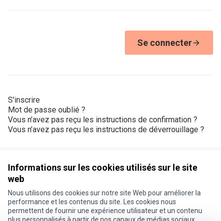
Se connecter
S'inscrire
Mot de passe oublié ?
Vous n’avez pas reçu les instructions de confirmation ?
Vous n’avez pas reçu les instructions de déverrouillage ?
Informations sur les cookies utilisés sur le site
web
Nous utilisons des cookies sur notre site Web pour améliorer la
Conditions d'utilisation
performance et les contenus du site. Les cookies nous
Paramètres des cookies
permettent de fournir une expérience utilisateur et un contenu
Je participe ! sur X
Je participe ! sur Facebook
Je participe ! sur Instagram
plus personnalisés à partir de nos canaux de médias sociaux.