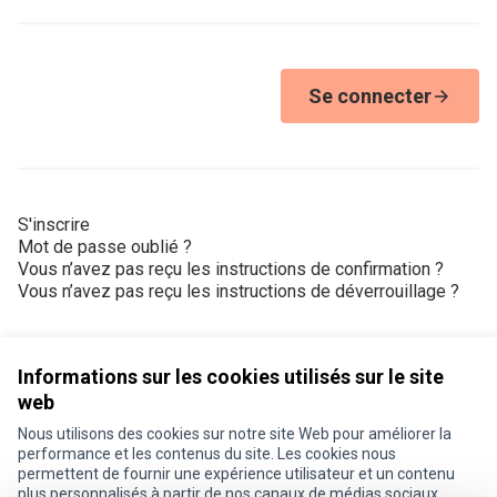
Se connecter
S'inscrire
Mot de passe oublié ?
Vous n’avez pas reçu les instructions de confirmation ?
Vous n’avez pas reçu les instructions de déverrouillage ?
Informations sur les cookies utilisés sur le site
web
Nous utilisons des cookies sur notre site Web pour améliorer la
Conditions d'utilisation
performance et les contenus du site. Les cookies nous
Paramètres des cookies
permettent de fournir une expérience utilisateur et un contenu
Je participe ! sur X
Je participe ! sur Facebook
Je participe ! sur Instagram
plus personnalisés à partir de nos canaux de médias sociaux.