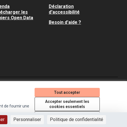
enda
Déclaration
lécharger les
d'accessibilité
hiers Open Data
Besoin d'aide ?
Je participe ! sur X
Je participe ! sur Faceboo
Je participe ! sur In
Tout accepter
(Lien externe)
(Lien externe)
(Lien externe)
Accepter seulement les
nt de fournir une
cookies essentiels
Licence Creative Comm
(Lien externe)
Paramètres
ser
Personnaliser
Politique de confidentialité