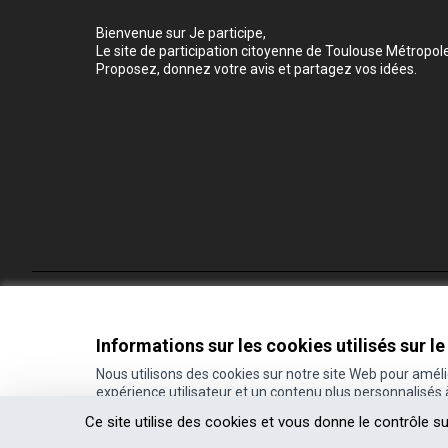
Bienvenue sur Je participe,
Le site de participation citoyenne de Toulouse Métropole
Proposez, donnez votre avis et partagez vos idées.
Conditions d'utilisation
Paramètres des cookies
Informations sur les cookies utilisés sur le
Nous utilisons des cookies sur notre site Web pour amél
expérience utilisateur et un contenu plus personnalisés
(Lien externe)
Site réalisé grâce au
logiciel libre Decidim
.
Ce site utilise des cookies et vous donne le contrôle s
(Lien externe)