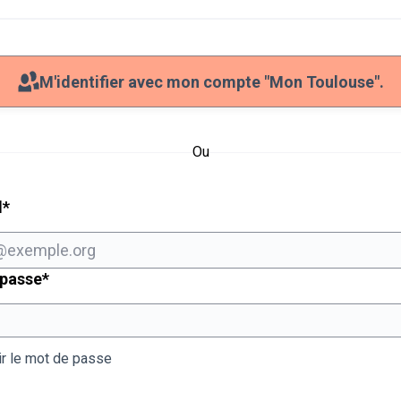
M'identifier avec mon compte "Mon Toulouse".
Ou
Champ obligatoire
l
*
Champ obligatoire
 passe
*
ir le mot de passe