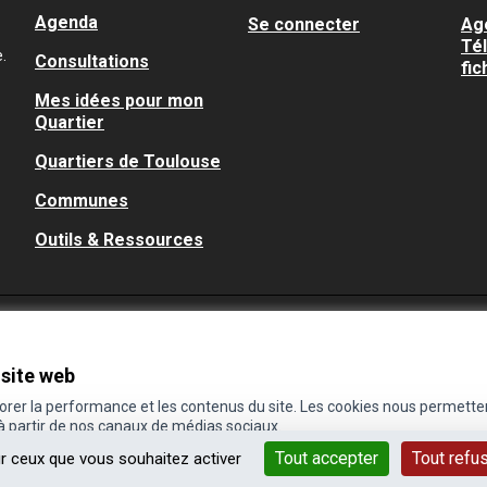
Agenda
Se connecter
Ag
Té
.
Consultations
fic
Mes idées pour mon
Quartier
Quartiers de Toulouse
Communes
Outils & Ressources
 site web
iorer la performance et les contenus du site. Les cookies nous permette
 à partir de nos canaux de médias sociaux.
Tout accepter
Tout refu
ur ceux que vous souhaitez activer