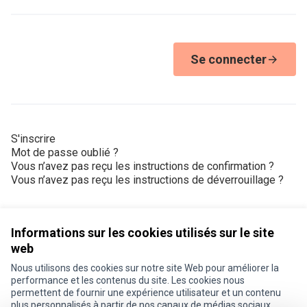
Se connecter
S'inscrire
Mot de passe oublié ?
Vous n’avez pas reçu les instructions de confirmation ?
Vous n’avez pas reçu les instructions de déverrouillage ?
Informations sur les cookies utilisés sur le site
web
Nous utilisons des cookies sur notre site Web pour améliorer la
Conditions d'utilisation
performance et les contenus du site. Les cookies nous
Paramètres des cookies
permettent de fournir une expérience utilisateur et un contenu
Je participe ! sur X
Je participe ! sur Facebook
Je participe ! sur Instagram
plus personnalisés à partir de nos canaux de médias sociaux.