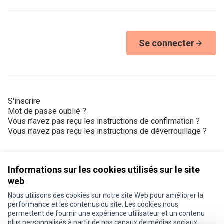
Se connecter
S'inscrire
Mot de passe oublié ?
Vous n’avez pas reçu les instructions de confirmation ?
Vous n’avez pas reçu les instructions de déverrouillage ?
Informations sur les cookies utilisés sur le site
web
Nous utilisons des cookies sur notre site Web pour améliorer la
Conditions d'utilisation
performance et les contenus du site. Les cookies nous
Paramètres des cookies
permettent de fournir une expérience utilisateur et un contenu
Je participe ! sur X
Je participe ! sur Facebook
Je participe ! sur Instagram
plus personnalisés à partir de nos canaux de médias sociaux.