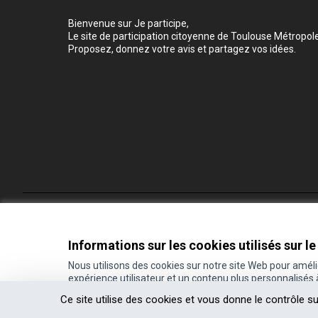
Bienvenue sur Je participe,
Le site de participation citoyenne de Toulouse Métropole
Proposez, donnez votre avis et partagez vos idées.
Conditions d'utilisation
Paramètres des cookies
Informations sur les cookies utilisés sur le
Nous utilisons des cookies sur notre site Web pour amél
expérience utilisateur et un contenu plus personnalisés
(Lien externe)
Site réalisé grâce au
logiciel libre Decidim
.
Ce site utilise des cookies et vous donne le contrôle s
(Lien externe)