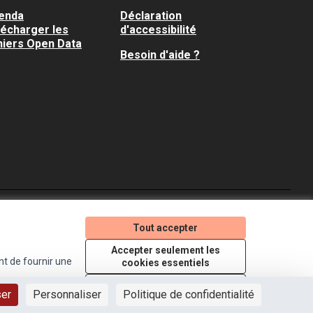
enda
Déclaration
lécharger les
d'accessibilité
hiers Open Data
Besoin d'aide ?
Je participe ! sur X
Je participe ! sur Faceboo
Je participe ! sur In
Tout accepter
(Lien externe)
(Lien externe)
(Lien externe)
Accepter seulement les
nt de fournir une
cookies essentiels
Licence Creative Comm
(Lien externe)
Paramètres
ser
Personnaliser
Politique de confidentialité