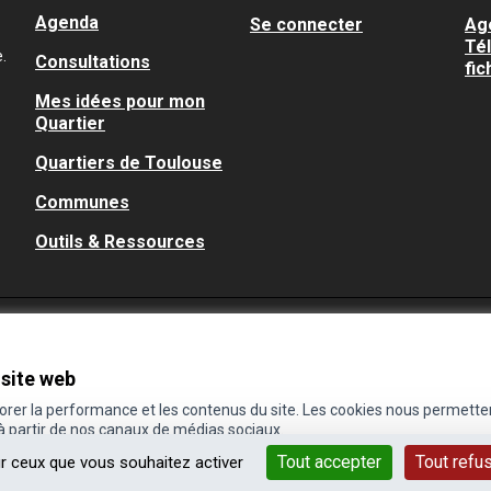
Agenda
Se connecter
Ag
Té
.
Consultations
fic
Mes idées pour mon
Quartier
Quartiers de Toulouse
Communes
Outils & Ressources
 site web
iorer la performance et les contenus du site. Les cookies nous permette
 à partir de nos canaux de médias sociaux.
Tout accepter
Tout refu
ur ceux que vous souhaitez activer