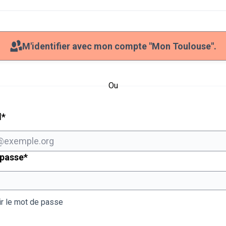
M'identifier avec mon compte "Mon Toulouse".
Ou
Champ obligatoire
l
*
Champ obligatoire
 passe
*
ir le mot de passe