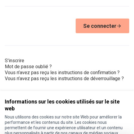
Se connecter
S'inscrire
Mot de passe oublié ?
Vous n’avez pas reçu les instructions de confirmation ?
Vous n’avez pas reçu les instructions de déverrouillage ?
Informations sur les cookies utilisés sur le site
web
Nous utilisons des cookies sur notre site Web pour améliorer la
Conditions d'utilisation
performance et les contenus du site. Les cookies nous
Paramètres des cookies
permettent de fournir une expérience utilisateur et un contenu
Je participe ! sur X
Je participe ! sur Facebook
Je participe ! sur Instagram
plus personnalisés à partir de nos canaux de médias sociaux.