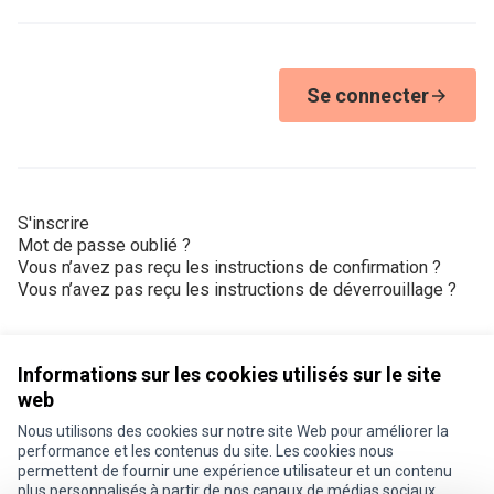
Se connecter
S'inscrire
Mot de passe oublié ?
Vous n’avez pas reçu les instructions de confirmation ?
Vous n’avez pas reçu les instructions de déverrouillage ?
Informations sur les cookies utilisés sur le site
web
Nous utilisons des cookies sur notre site Web pour améliorer la
Conditions d'utilisation
performance et les contenus du site. Les cookies nous
Paramètres des cookies
permettent de fournir une expérience utilisateur et un contenu
Je participe ! sur X
Je participe ! sur Facebook
Je participe ! sur Instagram
plus personnalisés à partir de nos canaux de médias sociaux.