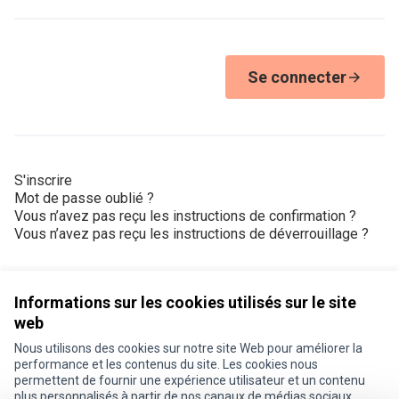
Se connecter
S'inscrire
Mot de passe oublié ?
Vous n’avez pas reçu les instructions de confirmation ?
Vous n’avez pas reçu les instructions de déverrouillage ?
Informations sur les cookies utilisés sur le site
web
Nous utilisons des cookies sur notre site Web pour améliorer la
Conditions d'utilisation
performance et les contenus du site. Les cookies nous
Paramètres des cookies
permettent de fournir une expérience utilisateur et un contenu
Je participe ! sur X
Je participe ! sur Facebook
Je participe ! sur Instagram
plus personnalisés à partir de nos canaux de médias sociaux.