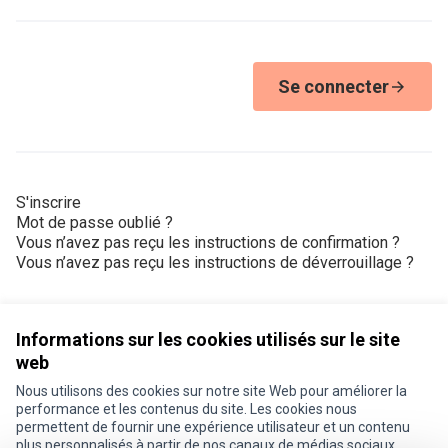
Se connecter
S'inscrire
Mot de passe oublié ?
Vous n’avez pas reçu les instructions de confirmation ?
Vous n’avez pas reçu les instructions de déverrouillage ?
Informations sur les cookies utilisés sur le site
web
Nous utilisons des cookies sur notre site Web pour améliorer la
Conditions d'utilisation
performance et les contenus du site. Les cookies nous
Paramètres des cookies
permettent de fournir une expérience utilisateur et un contenu
Je participe ! sur X
Je participe ! sur Facebook
Je participe ! sur Instagram
plus personnalisés à partir de nos canaux de médias sociaux.