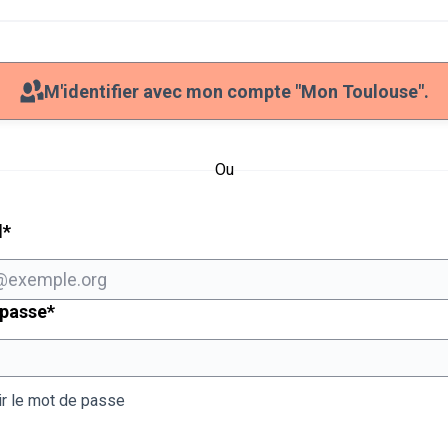
M'identifier avec mon compte "Mon Toulouse".
Ou
Champ obligatoire
l
*
Champ obligatoire
 passe
*
ir le mot de passe