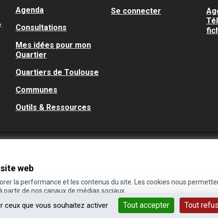
Agenda
Se connecter
Ag
Té
.
Consultations
fic
Mes idées pour mon
Quartier
Quartiers de Toulouse
Communes
Outils & Ressources
 site web
iorer la performance et les contenus du site. Les cookies nous permette
 à partir de nos canaux de médias sociaux.
Tout accepter
Tout refu
ur ceux que vous souhaitez activer