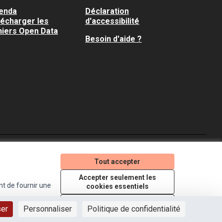
enda
Déclaration
lécharger les
d'accessibilité
hiers Open Data
Besoin d'aide ?
Je participe ! sur X
Je participe ! sur Faceboo
Je participe ! sur In
Tout accepter
(Lien externe)
(Lien externe)
(Lien externe)
Accepter seulement les
nt de fournir une
cookies essentiels
Licence Creative Comm
(Lien externe)
Paramètres
ser
Personnaliser
Politique de confidentialité