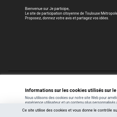
Bienvenue sur Je participe,
Le site de participation citoyenne de Toulouse Métropole
Proposez, donnez votre avis et partagez vos idées.
Conditions d'utilisation
Paramètres des cookies
Informations sur les cookies utilisés sur le
Nous utilisons des cookies sur notre site Web pour amél
expérience utilisateur et un contenu plus personnalisés
(Lien externe)
Site réalisé grâce au
logiciel libre Decidim
.
Ce site utilise des cookies et vous donne le contrôle s
(Lien externe)