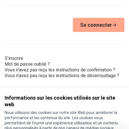
Se connecter
S'inscrire
Mot de passe oublié ?
Vous n’avez pas reçu les instructions de confirmation ?
Vous n’avez pas reçu les instructions de déverrouillage ?
Informations sur les cookies utilisés sur le site
web
Nous utilisons des cookies sur notre site Web pour améliorer la
Conditions d'utilisation
performance et les contenus du site. Les cookies nous
Paramètres des cookies
permettent de fournir une expérience utilisateur et un contenu
Je participe ! sur X
Je participe ! sur Facebook
Je participe ! sur Instagram
plus personnalisés à partir de nos canaux de médias sociaux.