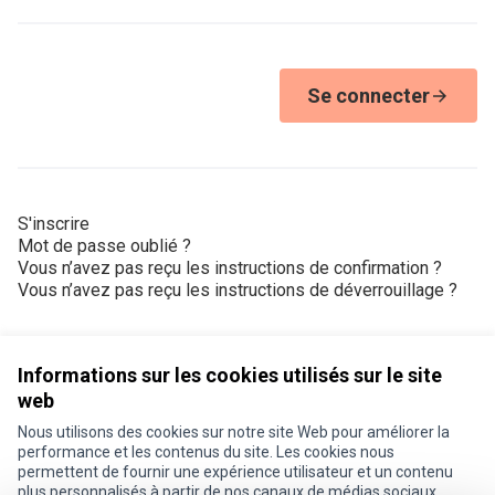
Se connecter
S'inscrire
Mot de passe oublié ?
Vous n’avez pas reçu les instructions de confirmation ?
Vous n’avez pas reçu les instructions de déverrouillage ?
Informations sur les cookies utilisés sur le site
web
Nous utilisons des cookies sur notre site Web pour améliorer la
Conditions d'utilisation
performance et les contenus du site. Les cookies nous
Paramètres des cookies
permettent de fournir une expérience utilisateur et un contenu
Je participe ! sur X
Je participe ! sur Facebook
Je participe ! sur Instagram
plus personnalisés à partir de nos canaux de médias sociaux.