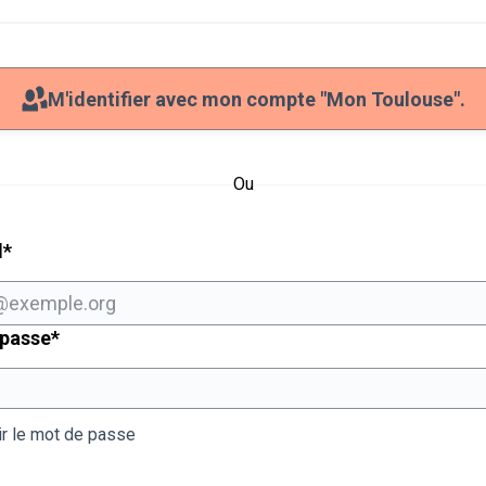
M'identifier avec mon compte "Mon Toulouse".
Ou
Champ obligatoire
l
*
Champ obligatoire
 passe
*
ir le mot de passe