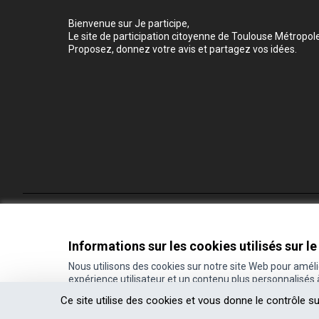
Bienvenue sur Je participe,
Le site de participation citoyenne de Toulouse Métropole
Proposez, donnez votre avis et partagez vos idées.
Conditions d'utilisation
Paramètres des cookies
Informations sur les cookies utilisés sur le
Nous utilisons des cookies sur notre site Web pour amél
expérience utilisateur et un contenu plus personnalisés
(Lien externe)
Site réalisé grâce au
logiciel libre Decidim
.
Ce site utilise des cookies et vous donne le contrôle s
(Lien externe)