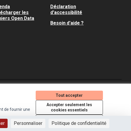
enda
Déclaration
lécharger les
d'accessibilité
hiers Open Data
Besoin d'aide ?
Je participe ! sur X
Je participe ! sur Faceboo
Je participe ! sur In
Tout accepter
(Lien externe)
(Lien externe)
(Lien externe)
Accepter seulement les
nt de fournir une
cookies essentiels
Licence Creative Comm
(Lien externe)
Paramètres
ser
Personnaliser
Politique de confidentialité