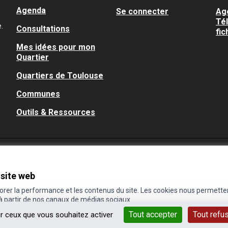
Agenda
Se connecter
Ag
Té
.
Consultations
fic
Mes idées pour mon
Quartier
Quartiers de Toulouse
Communes
Outils & Ressources
 site web
iorer la performance et les contenus du site. Les cookies nous permette
 à partir de nos canaux de médias sociaux.
Tout accepter
Tout refu
ur ceux que vous souhaitez activer