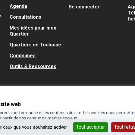
Agenda
Se connecter
Ag
Té
.
Consultations
fic
Mes idées pour mon
Quartier
Quartiers de Toulouse
Communes
Outils & Ressources
 site web
iorer la performance et les contenus du site. Les cookies nous permette
 à partir de nos canaux de médias sociaux.
Tout accepter
Tout refu
ur ceux que vous souhaitez activer