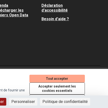
enda
Déclaration
lécharger les
d'accessibilité
hiers Open Data
Besoin d'aide ?
Je participe ! sur X
Je participe ! sur Faceboo
Je participe ! sur In
Tout accepter
(Lien externe)
(Lien externe)
(Lien externe)
Accepter seulement les
nt de fournir une
cookies essentiels
Licence Creative Comm
(Lien externe)
Paramètres
ser
Personnaliser
Politique de confidentialité