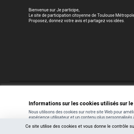
Bienvenue sur Je participe,
Le site de participation citoyenne de Toulouse Métropole
Proposez, donnez votre avis et partagez vos idées.
Conditions d'utilisation
Paramètres des cookies
Informations sur les cookies utilisés sur le
Nous utilisons des cookies sur notre site Web pour amél
expérience utilisateur et un contenu plus personnalisés
(Lien externe)
Site réalisé grâce au
logiciel libre Decidim
.
Ce site utilise des cookies et vous donne le contrôle s
(Lien externe)