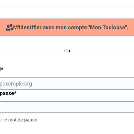
M'identifier avec mon compte "Mon Toulouse".
Ou
Champ obligatoire
l
*
Champ obligatoire
 passe
*
ir le mot de passe