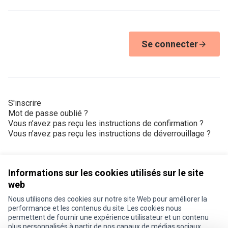
Se connecter
S'inscrire
Mot de passe oublié ?
Vous n’avez pas reçu les instructions de confirmation ?
Vous n’avez pas reçu les instructions de déverrouillage ?
Informations sur les cookies utilisés sur le site
web
Nous utilisons des cookies sur notre site Web pour améliorer la
Conditions d'utilisation
performance et les contenus du site. Les cookies nous
Paramètres des cookies
permettent de fournir une expérience utilisateur et un contenu
Je participe ! sur X
Je participe ! sur Facebook
Je participe ! sur Instagram
plus personnalisés à partir de nos canaux de médias sociaux.