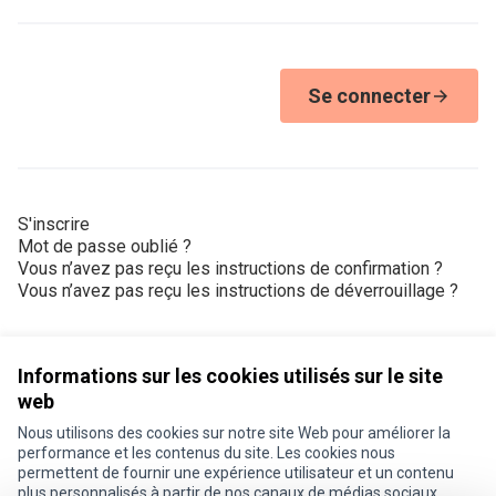
Se connecter
S'inscrire
Mot de passe oublié ?
Vous n’avez pas reçu les instructions de confirmation ?
Vous n’avez pas reçu les instructions de déverrouillage ?
Informations sur les cookies utilisés sur le site
web
Nous utilisons des cookies sur notre site Web pour améliorer la
Conditions d'utilisation
performance et les contenus du site. Les cookies nous
Paramètres des cookies
permettent de fournir une expérience utilisateur et un contenu
Je participe ! sur X
Je participe ! sur Facebook
Je participe ! sur Instagram
plus personnalisés à partir de nos canaux de médias sociaux.