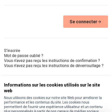
Se connecter
S'inscrire
Mot de passe oublié ?
Vous n’avez pas reçu les instructions de confirmation ?
Vous n’avez pas reçu les instructions de déverrouillage ?
Informations sur les cookies utilisés sur le site
web
Nous utilisons des cookies sur notre site Web pour améliorer la
Conditions d'utilisation
performance et les contenus du site. Les cookies nous
Paramètres des cookies
permettent de fournir une expérience utilisateur et un contenu
Je participe ! sur X
Je participe ! sur Facebook
Je participe ! sur Instagram
plus personnalisés à partir de nos canaux de médias sociaux.