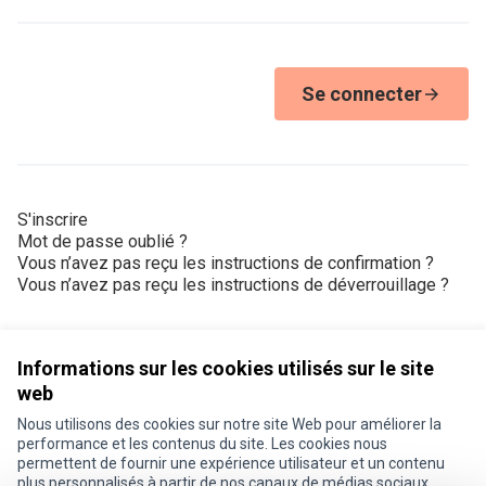
Se connecter
S'inscrire
Mot de passe oublié ?
Vous n’avez pas reçu les instructions de confirmation ?
Vous n’avez pas reçu les instructions de déverrouillage ?
Informations sur les cookies utilisés sur le site
web
Nous utilisons des cookies sur notre site Web pour améliorer la
Conditions d'utilisation
performance et les contenus du site. Les cookies nous
Paramètres des cookies
permettent de fournir une expérience utilisateur et un contenu
Je participe ! sur X
Je participe ! sur Facebook
Je participe ! sur Instagram
plus personnalisés à partir de nos canaux de médias sociaux.