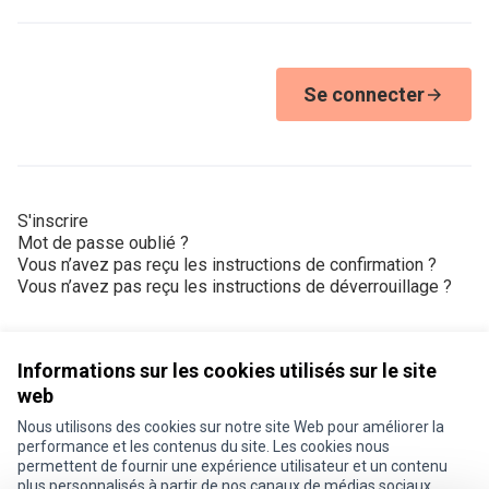
Se connecter
S'inscrire
Mot de passe oublié ?
Vous n’avez pas reçu les instructions de confirmation ?
Vous n’avez pas reçu les instructions de déverrouillage ?
Informations sur les cookies utilisés sur le site
web
Nous utilisons des cookies sur notre site Web pour améliorer la
Conditions d'utilisation
performance et les contenus du site. Les cookies nous
Paramètres des cookies
permettent de fournir une expérience utilisateur et un contenu
Je participe ! sur X
Je participe ! sur Facebook
Je participe ! sur Instagram
plus personnalisés à partir de nos canaux de médias sociaux.