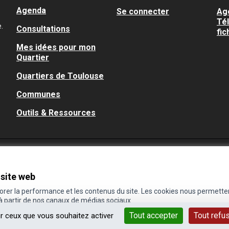
Agenda
Se connecter
Ag
Té
.
Consultations
fic
Mes idées pour mon
Quartier
Quartiers de Toulouse
Communes
Outils & Ressources
 site web
iorer la performance et les contenus du site. Les cookies nous permette
 à partir de nos canaux de médias sociaux.
Tout accepter
Tout refu
ur ceux que vous souhaitez activer