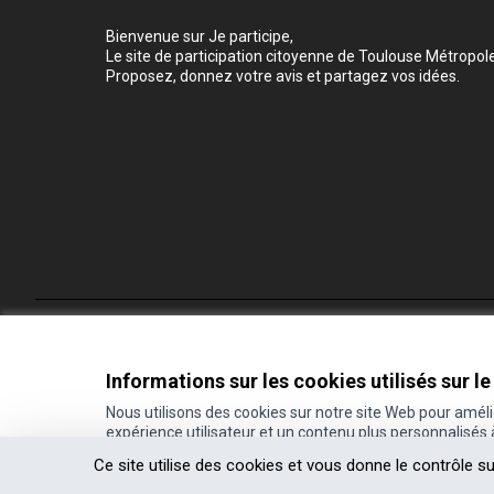
Bienvenue sur Je participe,
Le site de participation citoyenne de Toulouse Métropole
Proposez, donnez votre avis et partagez vos idées.
Conditions d'utilisation
Paramètres des cookies
Informations sur les cookies utilisés sur le
Nous utilisons des cookies sur notre site Web pour amél
expérience utilisateur et un contenu plus personnalisés
(Lien externe)
Site réalisé grâce au
logiciel libre Decidim
.
Ce site utilise des cookies et vous donne le contrôle s
(Lien externe)