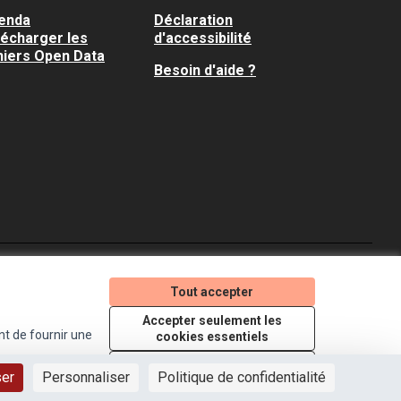
enda
Déclaration
lécharger les
d'accessibilité
hiers Open Data
Besoin d'aide ?
Je participe ! sur X
Je participe ! sur Faceboo
Je participe ! sur In
Tout accepter
(Lien externe)
(Lien externe)
(Lien externe)
Accepter seulement les
nt de fournir une
cookies essentiels
Licence Creative Comm
(Lien externe)
Paramètres
ser
Personnaliser
Politique de confidentialité