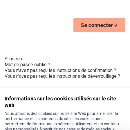
Se connecter
S'inscrire
Mot de passe oublié ?
Vous n’avez pas reçu les instructions de confirmation ?
Vous n’avez pas reçu les instructions de déverrouillage ?
Informations sur les cookies utilisés sur le site
web
Nous utilisons des cookies sur notre site Web pour améliorer la
Conditions d'utilisation
performance et les contenus du site. Les cookies nous
Paramètres des cookies
permettent de fournir une expérience utilisateur et un contenu
Je participe ! sur X
Je participe ! sur Facebook
Je participe ! sur Instagram
plus personnalisés à partir de nos canaux de médias sociaux.