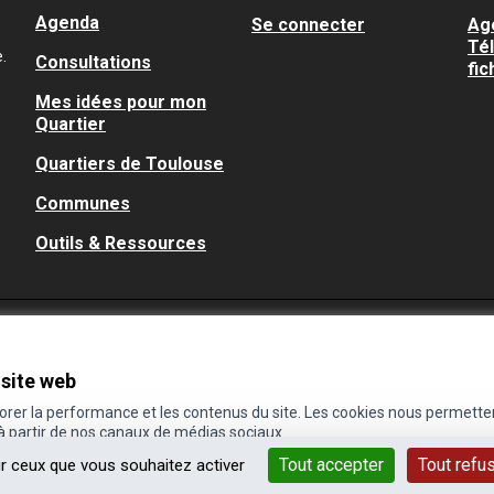
Agenda
Se connecter
Ag
Té
.
Consultations
fic
Mes idées pour mon
Quartier
Quartiers de Toulouse
Communes
Outils & Ressources
 site web
iorer la performance et les contenus du site. Les cookies nous permette
 à partir de nos canaux de médias sociaux.
Tout accepter
Tout refu
ur ceux que vous souhaitez activer