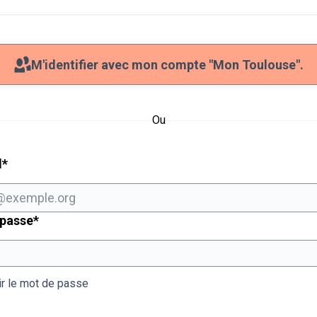
M'identifier avec mon compte "Mon Toulouse".
Ou
Champ obligatoire
l
*
Champ obligatoire
 passe
*
ir le mot de passe