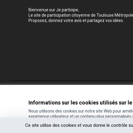
Bienvenue sur Je participe,
Le site de participation citoyenne de Toulouse Métropole
Proposez, donnez votre avis et partagez vos idées.
Conditions d'utilisation
Paramètres des cookies
Informations sur les cookies utilisés sur le
Nous utilisons des cookies sur notre site Web pour amél
expérience utilisateur et un contenu plus personnalisés
(Lien externe)
Site réalisé grâce au
logiciel libre Decidim
.
Ce site utilise des cookies et vous donne le contrôle s
(Lien externe)