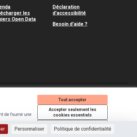
enda
Déclaration
lécharger les
d'accessibilité
hiers Open Data
Besoin d'aide ?
Je participe ! sur X
Je participe ! sur Faceboo
Je participe ! sur In
Tout accepter
(Lien externe)
(Lien externe)
(Lien externe)
Accepter seulement les
nt de fournir une
cookies essentiels
Licence Creative Comm
(Lien externe)
Paramètres
ser
Personnaliser
Politique de confidentialité