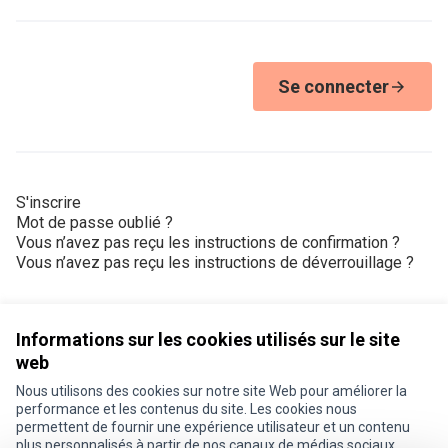
Se connecter
S'inscrire
Mot de passe oublié ?
Vous n’avez pas reçu les instructions de confirmation ?
Vous n’avez pas reçu les instructions de déverrouillage ?
Informations sur les cookies utilisés sur le site
web
Nous utilisons des cookies sur notre site Web pour améliorer la
Conditions d'utilisation
performance et les contenus du site. Les cookies nous
Paramètres des cookies
permettent de fournir une expérience utilisateur et un contenu
Je participe ! sur X
Je participe ! sur Facebook
Je participe ! sur Instagram
plus personnalisés à partir de nos canaux de médias sociaux.