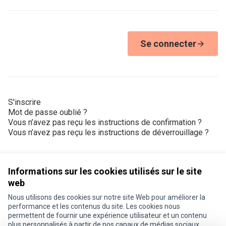
Se connecter
S'inscrire
Mot de passe oublié ?
Vous n’avez pas reçu les instructions de confirmation ?
Vous n’avez pas reçu les instructions de déverrouillage ?
Informations sur les cookies utilisés sur le site
web
Nous utilisons des cookies sur notre site Web pour améliorer la
Conditions d'utilisation
performance et les contenus du site. Les cookies nous
Paramètres des cookies
permettent de fournir une expérience utilisateur et un contenu
Je participe ! sur X
Je participe ! sur Facebook
Je participe ! sur Instagram
plus personnalisés à partir de nos canaux de médias sociaux.