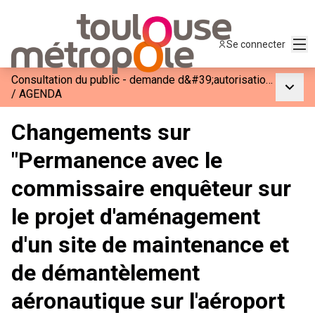
Men
Se connecter
Consultation du public - demande d&#39;autorisation environnementale pour l&#39;aménagement d&#39;un site de maintenance et de démantèlement aéronautique sur l&#39;aéroport de Toulouse Francazal à Cugnaux
Menu p
/
AGENDA
Changements sur
"Permanence avec le
commissaire enquêteur sur
le projet d'aménagement
d'un site de maintenance et
de démantèlement
aéronautique sur l'aéroport